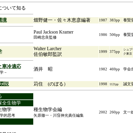
について知る
環境
畑野健一・佐々木恵彦編著
1987
383pp
養賢
Paul Jackson Kramer
1986
506pp
養賢
田崎忠良監修
Walter Larcher
シュプ
学
1999
375pp
佐伯敏郎監訳
ク東京
と寒冷適応
酒井 昭
1982
469pp
学会
学－
図説
苅住 (のぼる）
1998
誠文
1121pp
る
保全生物学
生物学
種生物学会編
2002
260pp
文一
学的思考
矢原徹一・川窪伸光責任編集