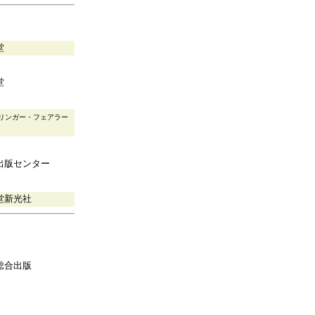
堂
堂
リンガー・フェアラー
出版センター
堂新光社
総合出版