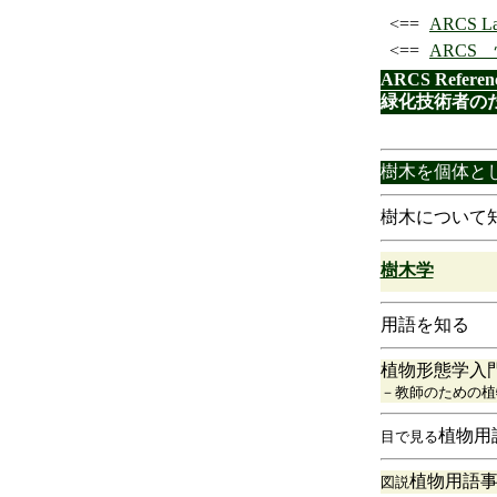
<==
ARCS L
<==
ARCS
ARCS Referen
緑化技術者の
樹木を個体と
樹木について
樹木学
用語を知る
植物形態学入
－教師のための植
植物用
目で見る
植物用語
図説