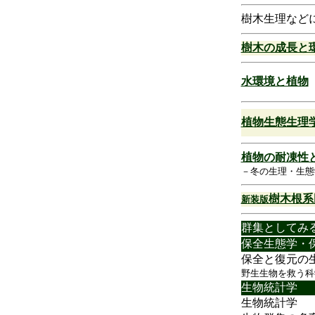
樹木生理など
樹木の成長と
水環境と植物
植物生態生理
植物の耐凍性
－冬の生理・生態
樹木根系
新装版
群集としてみ
保全生態学・
保全と復元の
野生生物を救う科
生物統計学
生物統計学