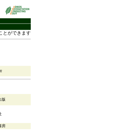
ことができます
館
出版
社
書房