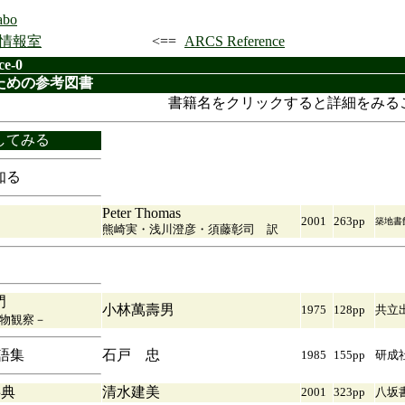
abo
 情報室
<==
ARCS Reference
ce-0
ための参考図書
書籍名をクリックすると詳細をみる
してみる
知る
Peter Thomas
2001
263pp
築地書
熊崎実・浅川澄彦・須藤彰司 訳
門
小林萬壽男
1975
128pp
共立
物観察－
語集
石戸 忠
1985
155pp
研成
事典
清水建美
2001
323pp
八坂