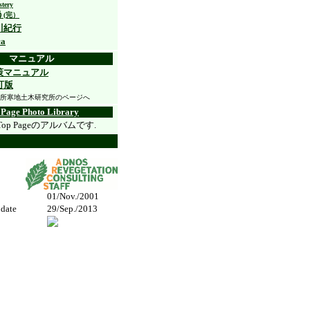
stery
う
(完）
川紀行
ca
マニュアル
策マニュアル
訂版
所寒地土木研究所のページへ
 Page Photo Library
o Top Pageのアルバムです.
01/Nov./2001
pdate
29/Sep./2013