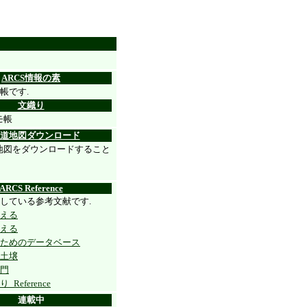
ARCS
情報の素
利帳です.
文織り
モ帳
道地図ダウンロード
地図をダウンロードすること
ARCS Reference
用している参考文献です.
える
える
のためのデータベース
塩土壌
入門
Reference
連載中