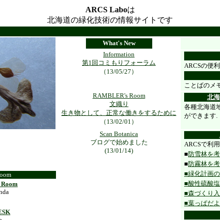
ARCS Labo
は
北海道の緑化技術の情報サイトです
What's New
Information
第1回コミもりフォーラム
ARCSの便
（13/05/27）
ことばのメ
RAMBLER's Room
北海
文織り
各種北海道
生き物として、正常な働きをするために
ができます.
（13/02/01）
Scan Botanica
ブログで始めました
ARCSで利
(13/01/14)
■
防雪林を考
■
防霧林を考
■緑化計画
Room
■酸性硫酸
 Room
onda
■森づくり
■葉っぱだより_
ESK
a