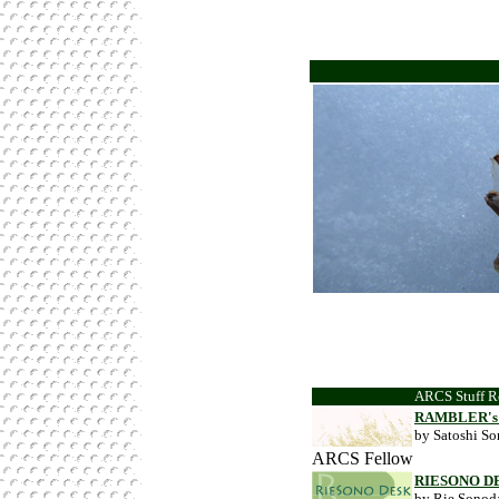
ARCS Stuff 
RAMBLER's
by Satoshi S
ARCS Fellow
RIESONO D
by Rie Sonod