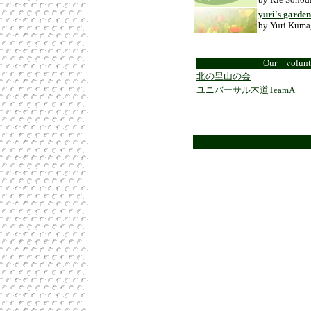
yuri's garden
by Yuri Kuma
Our volunt
北の里山の会
ユニバーサル木道
TeamA