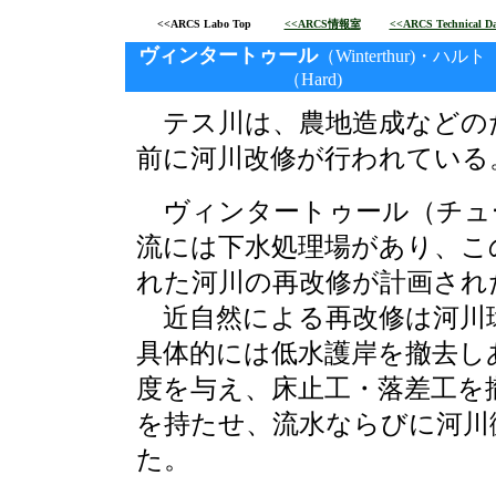
<<ARCS Labo Top
<<ARCS情報室
<<ARCS Technical Da
ヴィンタートゥール
（Winterthur)・ハルト
（Hard)
テス川は、農地造成などのた
前に河川改修が行われている
ヴィンタートゥール（チュ
流には下水処理場があり、こ
れた河川の再改修が計画され
近自然による再改修は河川
具体的には低水護岸を撤去し
度を与え、床止工・落差工を
を持たせ、流水ならびに河川
た。