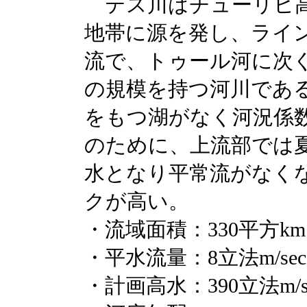
テス川はチューリヒ高
地帯に源を発し、ライ
流で、トゥール河に次
の規模を持つ河川であ
をもつ湖がなく河況係
のために、上流部では
水となり平常流がなく
クが高い。
・流域面積：330平方km
・平水流量：8立法m/sec
・計画高水：390立法m/se