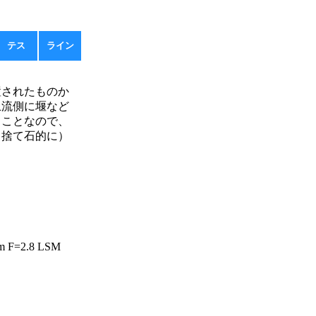
テス
ライン
されたものか
上流側に堰など
うことなので、
（捨て石的に）
 F=2.8 LSM