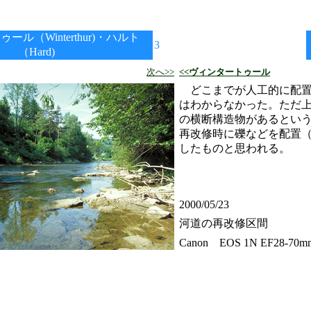
ル（Winterthur)・ハルト
3
（Hard)
次へ>>
<<ヴィンタートゥール
どこまでが人工的に配置
はわからなかった。ただ
の横断構造物があるとい
再改修時に礫などを配置
したものと思われる。
2000/05/23
河道の再改修区間
Canon EOS 1N EF28-70mm