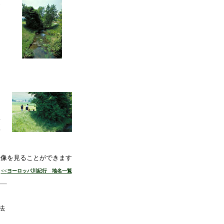
改
前
度
映像を見ることができます
<<
ヨーロッパ川紀行 地名一覧
法