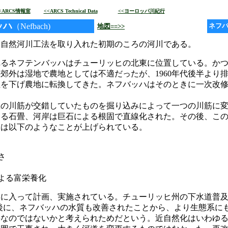
…
<ARCS情報室
<<ARCS Technical Data
<<ヨーロッパ川紀行
ッハ
:
（Nefbach)
ネフ
地図==>>
自然河川工法を取り入れた初期のころの河川である。
るネフテンバッハはチューリッヒの北東に位置している。か
郊外は湿地で農地としては不適だったが、1960年代後半より
位を下げ農地に転換してきた。ネフバッハはそのときに一次改
の川筋が交錯していたものを掘り込みによって一つの川筋に
よる石畳、河岸は巨石による根固で直線化された。その後、こ
ては以下のようなことが上げられている。
さ
よる富栄養化
年に入って計画、実施されている。チューリッヒ州の下水道普
た後に、ネフバッハの水質も改善されたことから、より生態系に
要なのではないかと考えられためだという。近自然化はいわゆ