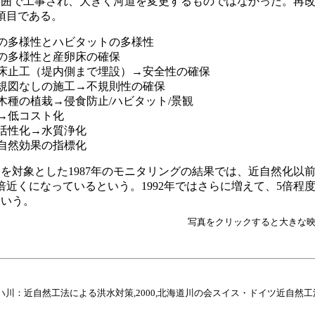
範囲で工事され、大きく河道を変更するものではなかった。再
項目である。
の多様性とハビタットの多様性
の多様性と産卵床の確保
床止工（堤内側まで埋設）→安全性の確保
規図なしの施工→不規則性の確保
木種の植栽→侵食防止/ハビタット/景観
→低コスト化
活性化→水質浄化
自然効果の指標化
対象とした1987年のモニタリングの結果では、近自然化以
倍近くになっているという。1992年ではさらに増えて、5倍程
という。
写真をクリックすると大きな
バッハ川：近自然工法による洪水対策,2000,北海道川の会スイス・ドイツ近自然工