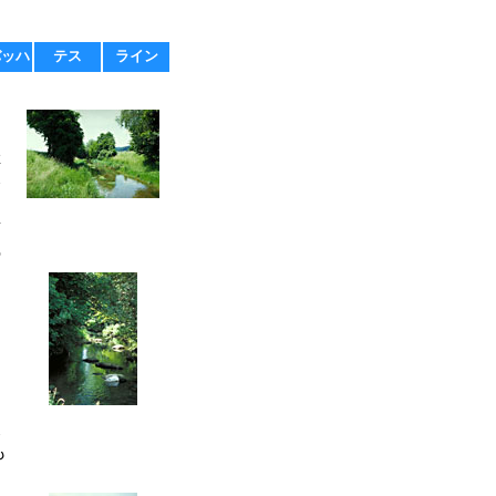
バッハ
テス
ライン
つ
排
修
変
の
及
も
る