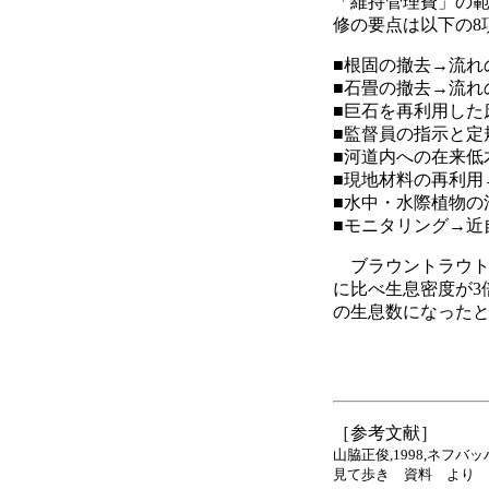
「維持管理費」の
修の要点は以下の8
■根固の撤去→流れ
■石畳の撤去→流れ
■巨石を再利用した
■監督員の指示と定
■河道内への在来低
■現地材料の再利用
■水中・水際植物の
■モニタリング→近
ブラウントラウトを
に比べ生息密度が3
の生息数になった
［参考文献］
山脇正俊,1998,ネフ
見て歩き 資料 より