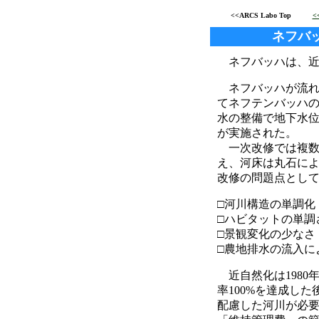
<<ARCS Labo Top
<
ネフバ
ネフバッハは、近
ネフバッハが流れ
てネフテンバッハの
水の整備で地下水
が実施された。
一次改修では複数
え、河床は丸石に
改修の問題点とし
□河川構造の単調化
□ハビタットの単調
□景観変化の少なさ
□農地排水の流入に
近自然化は1980
率100%を達成し
配慮した河川が必