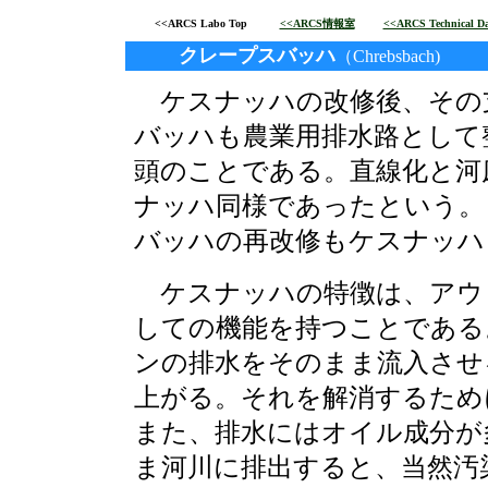
<<ARCS Labo Top
<<ARCS情報室
<<ARCS Technical Da
クレープスバッハ
（Chrebsbach)
ケスナッハの改修後、その
バッハも農業用排水路として整
頭のことである。直線化と河
ナッハ同様であったという。
バッハの再改修もケスナッハ
ケスナッハの特徴は、アウ
しての機能を持つことである
ンの排水をそのまま流入させ
上がる。それを解消するため
また、排水にはオイル成分が
ま河川に排出すると、当然汚