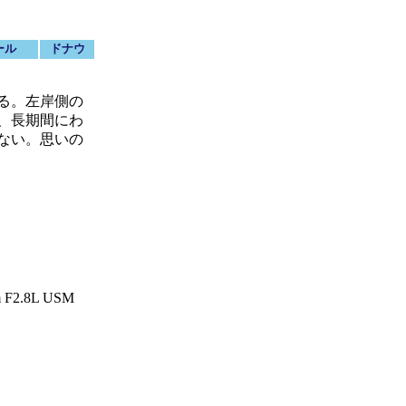
ール
ドナウ
る。左岸側の
、長期間にわ
ない。思いの
 F2.8L USM