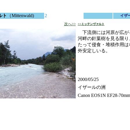
ルト
（Mittenwald)
2
イザ
次へ>>
<<ミッテンヴァルト
下流側には河原が広が
河畔の針葉樹を見る限り
たって侵食・堆積作用は
外安定しいる。
2000/05/25
イザールの洲
Canon EOS1N EF28-70mm