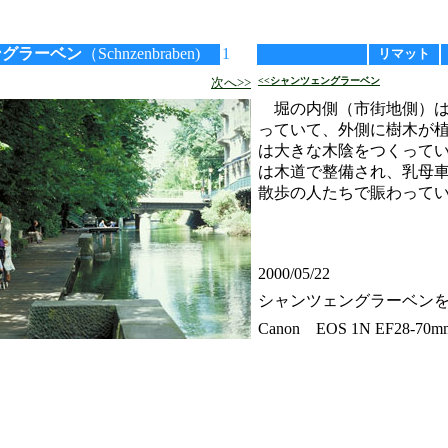
ングラーベン
（Schnzenbraben)
1
リマット
次へ>>
<<シャンツェングラーベン
堀の内側（市街地側）は
っていて、外側に樹木が
は大きな木陰をつくって
は木道で整備され、乳母
散歩の人たちで賑わって
2000/05/22
シャンツェングラーベン
Canon EOS 1N EF28-70mm