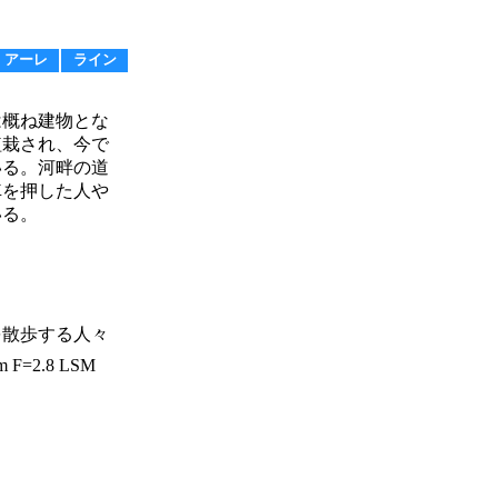
アーレ
ライン
概ね建物とな
植栽され、今で
いる。河畔の道
車を押した人や
いる。
を散歩する人々
 F=2.8 LSM