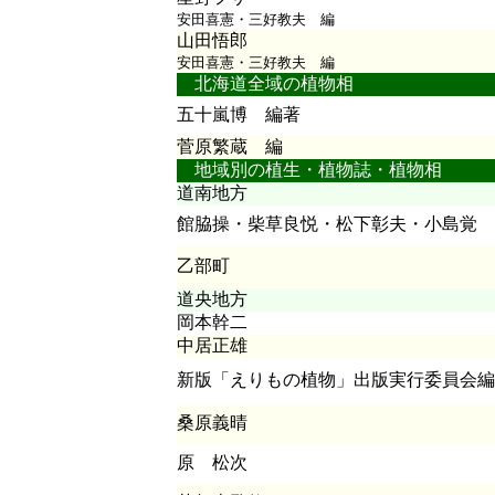
安田喜憲・三好教夫 編
山田悟郎
安田喜憲・三好教夫 編
北海道全域の植物相
五十嵐博 編著
菅原繁蔵 編
地域別の植生・植物誌・植物相
道南地方
館脇操・柴草良悦・松下彰夫・小島覚
乙部町
道央地方
岡本幹二
中居正雄
新版「えりもの植物」出版実行委員会編
桑原義晴
原 松次