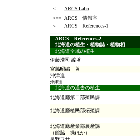
<==
ARCS Labo
<==
ARCS 情報室
<==
ARCS References-1
ARCS References-2
北海道の植生・植物誌・植物相
北海道全域の植生
伊藤浩司 編著
宮脇昭編 著
沖津進
沖津進
北海道の過去の植生
北海道廳第二部殖民課
北海道廳植民部拓殖課
北海道廰産業部農産課
（館脇 操ほか）
星野フサ