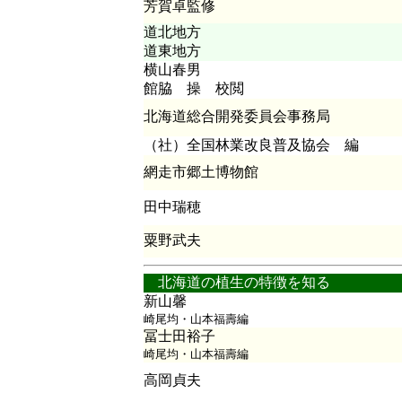
芳賀卓監修
道北地方
道東地方
横山春男
館脇 操 校閲
北海道総合開発委員会事務局
（社）全国林業改良普及協会 編
網走市郷土博物館
田中瑞穂
粟野武夫
北海道の植生の特徴を知る
新山馨
崎尾均・山本福壽編
冨士田裕子
崎尾均・山本福壽編
高岡貞夫