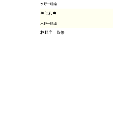
水野一晴編
矢部和夫
水野一晴編
林野庁 監修