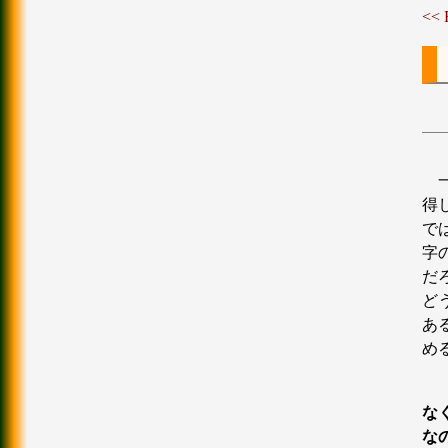
<<
得
で
字
だ
ど
あ
め
な
な