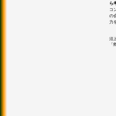
ら
コ
の
力
沼
「救