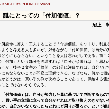
 RAMBLER's ROOM
<< Ayaori
誰にとっての「付加価値」？
沼上 
一所懸命に努力・工夫することで「付加価値」をつくり、利益
しようと考える人も多いが、残念ながら「付加価値」は自分の
はどうにもならない、ということを人は忘れがちである。前半
の「付加」という部分を強調すれば「自分が頑張れば」と思わ
ろうが、後半２文字の「価値」の部分に注目すれば、自分だけ
うにもならないことが即座に理解できる。なぜなら、何かに価
るかどうかは、買い手の側が決めることであって、供給する側
ることではないからである。
「付加価値」は、自分が努力した量に基づいて判断するもの
く、買い手の立場に立って自分がどれほど取り換えのきかない
のか、自分かいなくなったらどれほど周りが困るか、という観