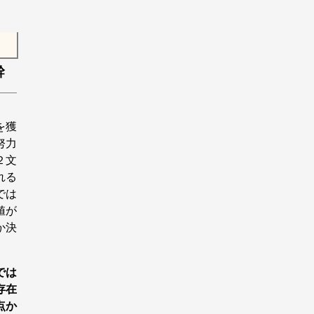
幹
を獲
努力
２文
れる
では
値が
か決
では
存在
点か