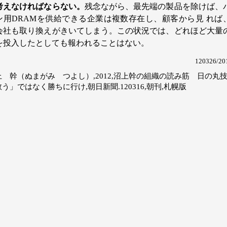
考えなければならない。
残念ながら、最先端の製品を除けば、
ン用DRAMを供給できる企業は複数存在し、顧客から見 れば
会社も取り換えがきいてしまう。この状況では、どれほど大量
を投入したとしても報われることはない。
120326/2
上 幹（ぬまがみ つよし）,2012,沼上幹の組織の読み筋 日の丸
う」ではなく勝ちに行け,朝日新聞.120316,朝刊,札幌版