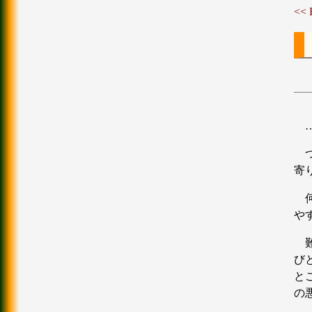
<<
寄
や
び
と
の