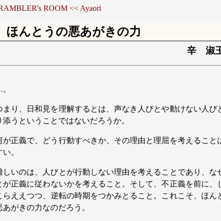
 RAMBLER's ROOM
<< Ayaori
ほんとうの悪あがきの力
辛 淑
…。
つまり、日和見を理解するとは、声なき人びとや動けない人び
り添うということではないだろうか。
何が正義で、どう行動すべきか、その理由と理屈を考えること
すい。
難しいのは、人びとが行動しない理由を考えることであり、な
とが正義に従わないかを考えること。そして、不正義を前に、
こらええつつ、逆転の時期をつかみとること。これこそ、ほん
悪あがきの力なのだろう。