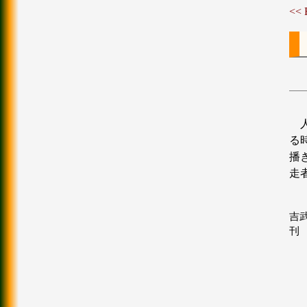
<<
る
播
走
吉武
刊