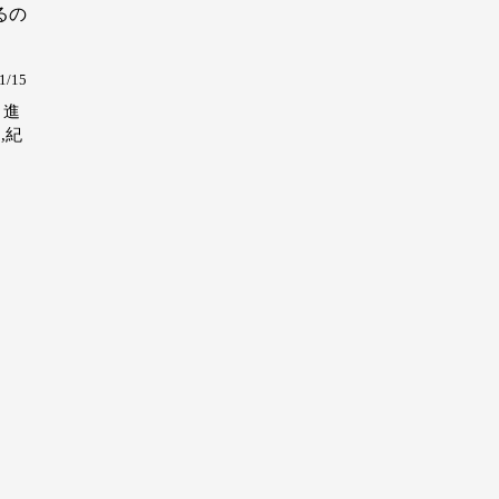
るの
1/15
 進
,紀