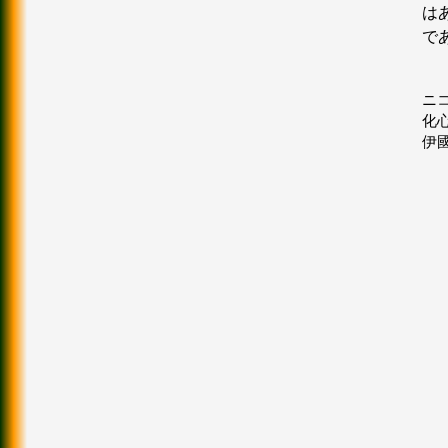
は
で
ニコ
化心
伊