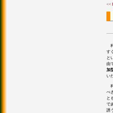
<<
す
と
由
加
い
べ
と
で
誘