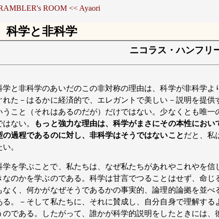
 RAMBLER's ROOM
<< Ayaori
科学と非科学
ニコラス・ハンフリ
科学と非科学のあいだのこの非対称の理由は、科学が非科学よ
ぐれた－はるかに経済的で、エレガントで美しい－説明を提供
いうこと（それはあるのだが）だけではない。少なくとも唯一
ではない。
もっと強力な理由は、科学がまさにその本性におい
型の過程であるのに対し、非科学はそうではないこと
だと、私
たい。
科学を学ぶことで、私たちは、なぜ私たちがあれやこれやを信
きなのかを学ぶのである。科学は甘言でつることはせず、命じ
もなく、何かがなぜそうであるかの事実的、論理的論拠を並べ
ある。－そして私たちに、それに賛成し、自分自身で理解する
うのである。したがって、誰かが科学的説明をしたときには、