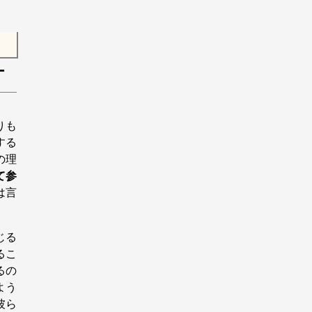
ー
りも
する
の理
て参
は言
じる
るこ
るの
よう
彼ら