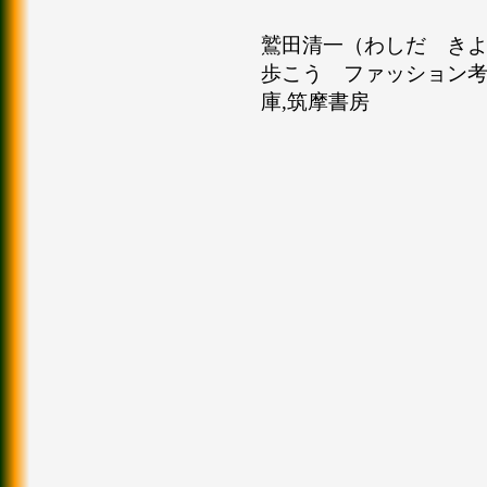
鷲田清一（わしだ きよか
歩こう ファッション考現学,
庫,筑摩書房