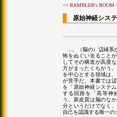
<< RAMBLER's ROOM
原始神経シス
…。（脳の）辺縁系
怖をぬぐい去ることが
してその構造が高度な
方がまったくちがう。
を中心とする領域は、
が苦手だ。本書では辺
を「原始神経システム
する回路を「高等神
う。新皮質は脳のなか
分というだけでなく、
自己を認識する唯一の