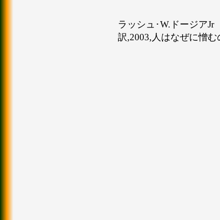
ラッシュ･W.ドージアJr（Ru
訳,2003,人はなぜに憎むの