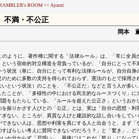
 RAMBLER's ROOM
<< Ayaori
不満・不公正
岡本 
このように、著作権に関する「法律ルール」は、「常に全員
」という宿命的対立構造を背負っているが、「自分にとって不
いう状況（単に、自分にとって有利な法律ルールが、自分自身
足のために多数の支持を得られておらず、憲法のもとで採用さ
ないという状況）のことを、「不公正だ」などと言う人が多い
したことが、「多様性の中における民主的なルースづくり」に
問題をもたらしている。「ルールを超えた公正さ」というおか
のを振りかざす人びとの「公正」とは、実は「自分の思想・利
すぎない。ところが、異質な人びと建設的な話し合いをしてい
ができない人は、思想や利害を異にする人と出会うと、まず「
のすばらしい考えに賛同できないのだろう？」と「驚き」、ど
いいか分からず「戸惑い」、最後にはこれが「怒り」になって