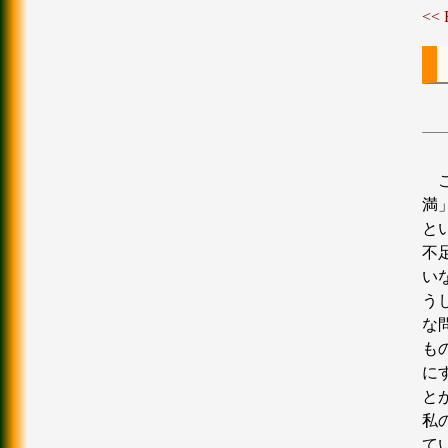
<<
満
と
不
い
う
な
も
に
と
私
て