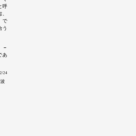
と呼
は、
』で
合う
」－
であ
2/24
岩波