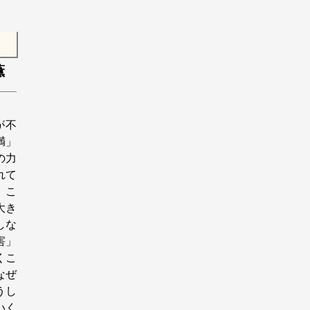
薫
が不
満」
の力
れて
。こ
大き
しな
害」
くこ
なぜ
うし
いく