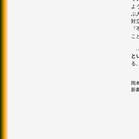
よ
ぶ
対
『
こ
と
る
岡本
新