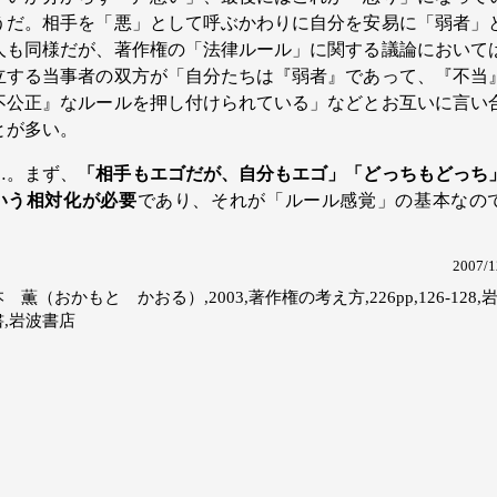
うだ。相手を「悪」として呼ぶかわりに自分を安易に「弱者」
人も同様だが、著作権の「法律ルール」に関する議論において
立する当事者の双方が「自分たちは『弱者』であって、『不当
不公正』なルールを押し付けられている」などとお互いに言い
とが多い。
…。まず、
「相手もエゴだが、自分もエゴ」「どっちもどっち
いう相対化が必要
であり、それが「ルール感覚」の基本なの
。
2007/1
 薫（おかもと かおる）,2003,著作権の考え方,226pp,126-128,
書,岩波書店