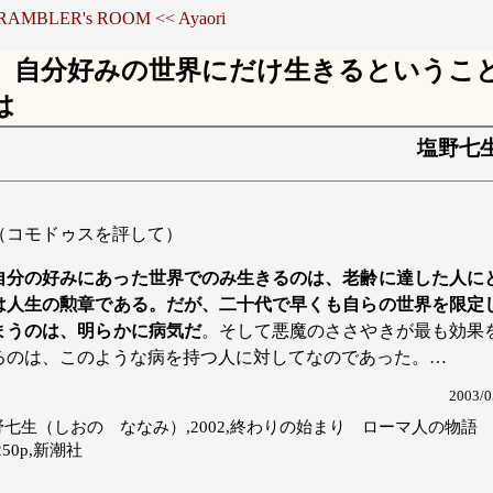
 RAMBLER's ROOM
<< Ayaori
自分好みの世界にだけ生きるというこ
は
塩野七
（コモドゥスを評して）
自分の好みにあった世界でのみ生きるのは、老齢に達した人に
は人生の勲章である。だが、二十代で早くも自らの世界を限定
まうのは、明らかに病気だ
。そして悪魔のささやきが最も効果
るのは、このような病を持つ人に対してなのであった。…
2003/0
野七生（しおの ななみ）,2002,終わりの始まり ローマ人の物語
,250p,新潮社