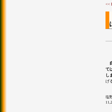
<<
て
し
げ
塩
11